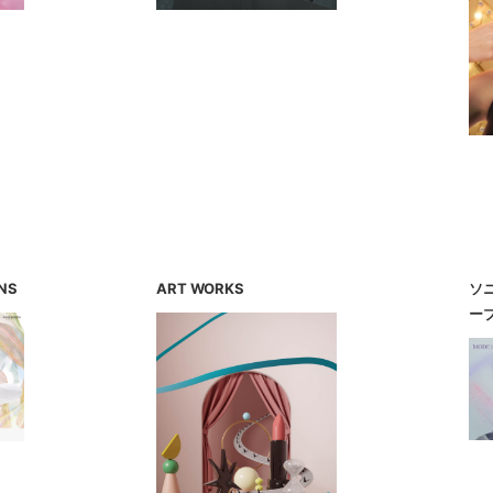
NS
ART WORKS
ソ
ー