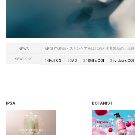
粧品・スキンケアをはじめとする製品の、流体シミュレーション・質感・ライティン
NEWS
ABOUT
96
WORKS
44
Full CG
50
AD
24
Still x CGI
39
video x CGI
IPSA
BOTANIST