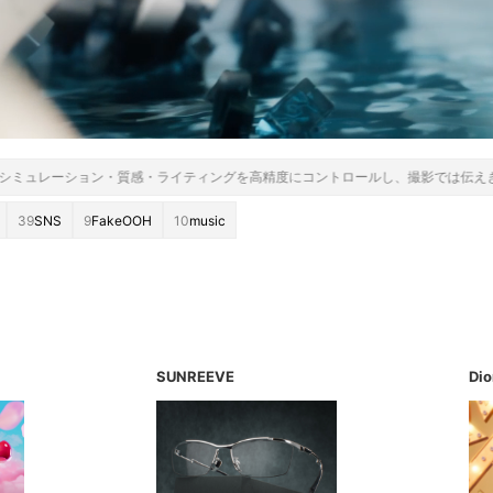
グを高精度にコントロールし、撮影では伝えきれない商品の価値を可視化します。
39
SNS
9
FakeOOH
10
music
SUNREEVE
Dio