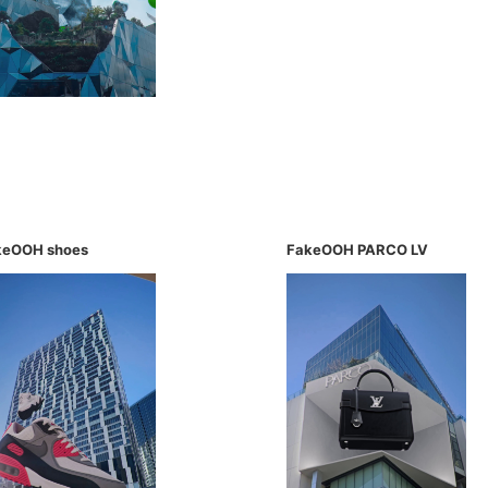
keOOH shoes
FakeOOH PARCO LV