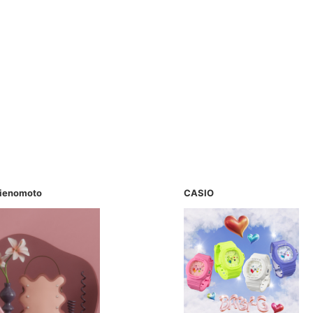
rienomoto
CASIO