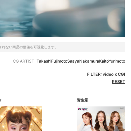
CG ARTIST :
TakashiFujimoto
SaayaNakamura
KaitoYurimoto
FILTER:
video x CGI
RESET
r
資生堂